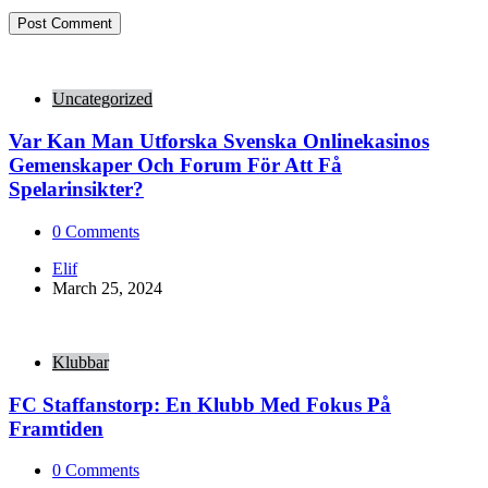
Uncategorized
Var Kan Man Utforska Svenska Onlinekasinos
Gemenskaper Och Forum För Att Få
Spelarinsikter?
0
Comments
Posted
Elif
by
March 25, 2024
Klubbar
FC Staffanstorp: En Klubb Med Fokus På
Framtiden
0
Comments