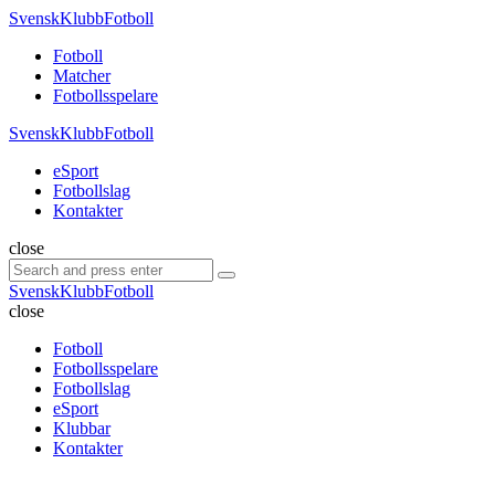
Menu
SvenskKlubbFotboll
Search
Menu
Fotboll
Matcher
Fotbollsspelare
SvenskKlubbFotboll
eSport
Fotbollslag
Kontakter
Search
close
Search
Search
for:
SvenskKlubbFotboll
close
Fotboll
Fotbollsspelare
Fotbollslag
eSport
Klubbar
Kontakter