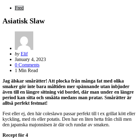
Fred
Asiatisk Slaw
Posted
by
Elif
by
January 4, 2023
0
Comments
1
Min Read
Jag älskar smårätter! Att plocka från många fat med olika
smaker gör inte bara måltiden mer spännande utan inbjuder
även till en längre sittning vid bordet, där man under en längre
period kan sitta och småäta medans man pratar.
Smårätter är
alltså perfekt festmat!
Fest eller ej, den här coleslawn passar perfekt till t ex grillat kött eller
kyckling, med ris eller potatis. Den har en liten hetta från chili men
den japanska majonnäsen är där och rundar av smaken.
Recept för 4