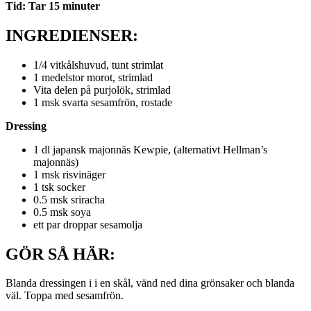
Tid: Tar 15 minuter
INGREDIENSER:
1/4 vitkålshuvud, tunt strimlat
1 medelstor morot, strimlad
Vita delen på purjolök, strimlad
1 msk svarta sesamfrön, rostade
Dressing
1 dl japansk majonnäs Kewpie, (alternativt Hellman’s
majonnäs)
1 msk risvinäger
1 tsk socker
0.5 msk sriracha
0.5 msk soya
ett par droppar sesamolja
GÖR SÅ HÄR:
Blanda dressingen i i en skål, vänd ned dina grönsaker och blanda
väl. Toppa med sesamfrön.