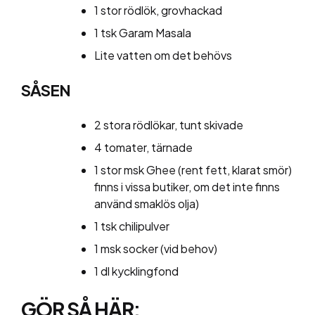
1 stor rödlök, grovhackad
1 tsk Garam Masala
Lite vatten om det behövs
SÅSEN
2 stora rödlökar, tunt skivade
4 tomater, tärnade
1 stor msk Ghee (rent fett, klarat smör)
finns i vissa butiker, om det inte finns
använd smaklös olja)
1 tsk chilipulver
1 msk socker (vid behov)
1 dl kycklingfond
GÖR SÅ HÄR: