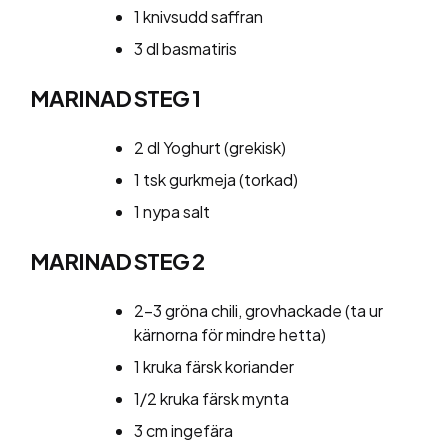
1 knivsudd saffran
3 dl basmatiris
MARINAD STEG 1
2 dl Yoghurt (grekisk)
1 tsk gurkmeja (torkad)
1 nypa salt
MARINAD STEG 2
2-3 gröna chili, grovhackade (ta ur
kärnorna för mindre hetta)
1 kruka färsk koriander
1/2 kruka färsk mynta
3 cm ingefära