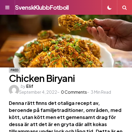
SvenskKlubbFotboll
Menu
S
FRED
Chicken Biryani
Posted
by
Elif
September 4, 2022
by
0
Comments
3
Min Read
Denna rätt finns det otaliga recept av,
beroende på familjetraditioner, områden, med
kött, utan kött men ett gemensamt drag för
dessa är att det är en gryta där allt kokas
tillsammans under lock och lång tid. Detta är en