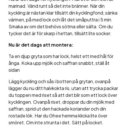
marinad. Vänd runt så det inte bränner. När din
kyckling är nästan klar tillsätt din kycklingfond, sänka
värmen, på med lock och låt det småputtra i 5 min.
Smaka av om det behövs sötma eller sälta. Om du
tycker det är för skarp i hettan, tillsätt lite socker.
Nu är det dags att montera:
Ta en djup gryta som har lock, helst ett med hål för
ånga. Koka upp mjölk och saffran snabbt, ställ åt
sidan
Lägg kyckling och sås i botten på grytan, ovanpå
lägger du nu ditt halvkokta ris, utan att trycka packar
du toppen med riset så att det blir som ett lock över
kycklingen. Ovanpå riset, droppar du din mjölk med
saffran, sprid ut den hackade koriander och din
rostade lök. Har du Ghee hemma klicka lite över
smöret. Om inte strunta i det. Sätt på locket.