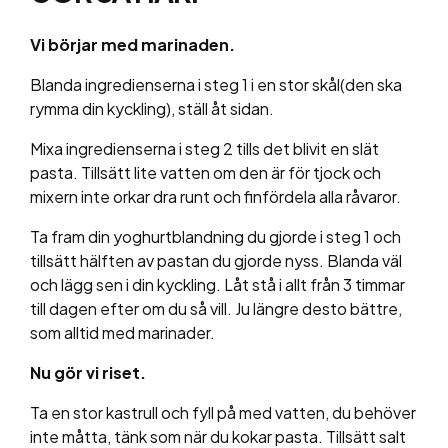
Vi börjar med marinaden.
Blanda ingredienserna i steg 1 i en stor skål(den ska
rymma din kyckling), ställ åt sidan.
Mixa ingredienserna i steg 2 tills det blivit en slät
pasta. Tillsätt lite vatten om den är för tjock och
mixern inte orkar dra runt och finfördela alla råvaror.
Ta fram din yoghurtblandning du gjorde i steg 1 och
tillsätt hälften av pastan du gjorde nyss. Blanda väl
och lägg sen i din kyckling. Låt stå i allt från 3 timmar
till dagen efter om du så vill. Ju längre desto bättre,
som alltid med marinader.
Nu gör vi riset.
Ta en stor kastrull och fyll på med vatten, du behöver
inte måtta, tänk som när du kokar pasta. Tillsätt salt