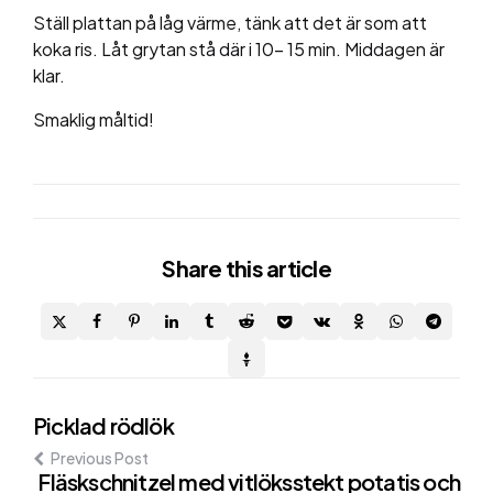
Ställ plattan på låg värme, tänk att det är som att
koka ris. Låt grytan stå där i 10- 15 min. Middagen är
klar.
Smaklig måltid!
Share
this article
Post
Picklad rödlök
Previous Post
navigation
Fläskschnitzel med vitlöksstekt potatis och