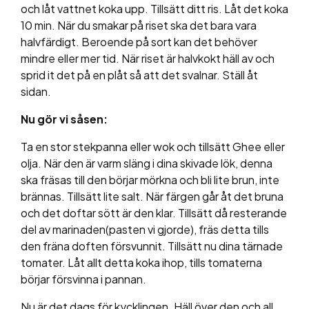
och låt vattnet koka upp. Tillsätt ditt ris. Låt det koka
10 min. När du smakar på riset ska det bara vara
halvfärdigt. Beroende på sort kan det behöver
mindre eller mer tid. När riset är halvkokt häll av och
sprid it det på en plåt så att det svalnar. Ställ åt
sidan.
Nu gör vi såsen:
Ta en stor stekpanna eller wok och tillsätt Ghee eller
olja. När den är varm släng i dina skivade lök, denna
ska fräsas till den börjar mörkna och bli lite brun, inte
brännas. Tillsätt lite salt. När färgen går åt det bruna
och det doftar sött är den klar. Tillsätt då resterande
del av marinaden(pasten vi gjorde), fräs detta tills
den fräna doften försvunnit. Tillsätt nu dina tärnade
tomater. Låt allt detta koka ihop, tills tomaterna
börjar försvinna i pannan.
Nu är det dags för kycklingen. Häll över den och all