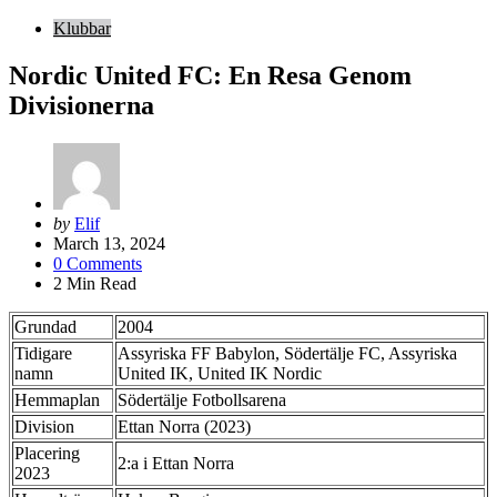
Klubbar
Nordic United FC: En Resa Genom
Divisionerna
Posted
by
Elif
by
March 13, 2024
0
Comments
2
Min Read
Grundad
2004
Tidigare
Assyriska FF Babylon, Södertälje FC, Assyriska
namn
United IK, United IK Nordic
Hemmaplan
Södertälje Fotbollsarena
Division
Ettan Norra (2023)
Placering
2:a i Ettan Norra
2023