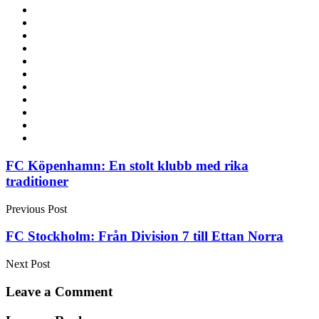
Post
FC Köpenhamn: En stolt klubb med rika
traditioner
navigation
Previous Post
FC Stockholm: Från Division 7 till Ettan Norra
Next Post
Leave a Comment