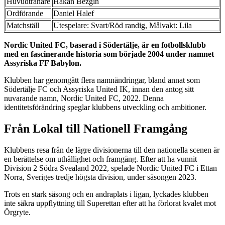
Huvudtränare
Hakan Bezgin
Ordförande
Daniel Halef
Matchställ
Utespelare: Svart/Röd randig, Målvakt: Lila
Nordic United FC, baserad i Södertälje, är en fotbollsklubb
med en fascinerande historia som började 2004 under namnet
Assyriska FF Babylon.
Klubben har genomgått flera namnändringar, bland annat som
Södertälje FC och Assyriska United IK, innan den antog sitt
nuvarande namn, Nordic United FC, 2022. Denna
identitetsförändring speglar klubbens utveckling och ambitioner​​.
Från Lokal till Nationell Framgång
Klubbens resa från de lägre divisionerna till den nationella scenen är
en berättelse om uthållighet och framgång. Efter att ha vunnit
Division 2 Södra Svealand 2022, spelade Nordic United FC i Ettan
Norra, Sveriges tredje högsta division, under säsongen 2023.
Trots en stark säsong och en andraplats i ligan, lyckades klubben
inte säkra uppflyttning till Superettan efter att ha förlorat kvalet mot
Örgryte​​.