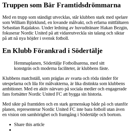
Truppen som Bär Framtidsdrömmarna
Med en trupp som ständigt utvecklas, står klubben stark med spelare
som William Björklund, en lovande målvakt, och erfarna mittfältaren
Sebastian Rajalakso. Under ledning av huvudtränare Hakan Bezgin,
fokuserar Nordic United på att vidareutveckla sin talang och siktar
på att nå nya höjder i svensk fotboll​​.
En Klubb Förankrad i Södertälje
Hemmaplanen, Södertälje Fotbollsarena, med sitt
konstgräs och moderna faciliteter, är klubbens fäste.
Klubbens matchställ, som präglas av svarta och röda ränder för
utespelarna och lila för målvakterna, är lika distinkta som klubbens
ambitioner. Med en aktiv närvaro på sociala medier och engagerade
fans fortsätter Nordic United FC att bygga sin historia​​.
Med sikte på framtiden och en stark gemenskap både på och utanför
planen, representerar Nordic United FC inte bara fotboll utan även
en vision om samhörighet och framgång i Södertälje och bortom.
Share
this article