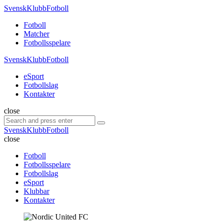
Menu
SvenskKlubbFotboll
Search
Menu
Fotboll
Matcher
Fotbollsspelare
SvenskKlubbFotboll
eSport
Fotbollslag
Kontakter
Search
close
Search
Search
for:
SvenskKlubbFotboll
close
Fotboll
Fotbollsspelare
Fotbollslag
eSport
Klubbar
Kontakter