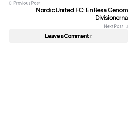
Previous Post
navigation
Nordic United FC: En Resa Genom
Divisionerna
Next Post
Leave a Comment