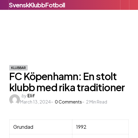
SvenskKlubbFotboll
Menu
S
KLUBBAR
FC Köpenhamn: En stolt
klubb med rika traditioner
Posted
by
Elif
March 13, 2024
by
0
Comments
2
Min Read
Grundad
1992