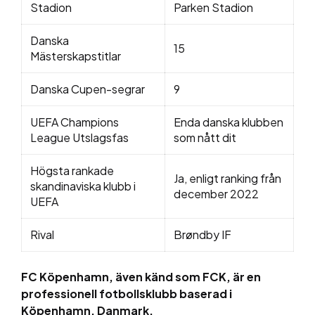
Stadion
Parken Stadion
Danska
15
Mästerskapstitlar
Danska Cupen-segrar
9
UEFA Champions
Enda danska klubben
League Utslagsfas
som nått dit
Högsta rankade
Ja, enligt ranking från
skandinaviska klubb i
december 2022
UEFA
Rival
Brøndby IF
FC Köpenhamn, även känd som FCK, är en
professionell fotbollsklubb baserad i
Köpenhamn, Danmark.