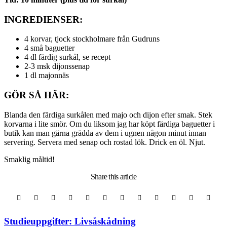
INGREDIENSER:
4 korvar, tjock stockholmare från Gudruns
4 små baguetter
4 dl färdig surkål, se recept
2-3 msk dijonssenap
1 dl majonnäs
GÖR SÅ HÄR:
Blanda den färdiga surkålen med majo och dijon efter smak. Stek
korvarna i lite smör. Om du liksom jag har köpt färdiga baguetter i
butik kan man gärna grädda av dem i ugnen någon minut innan
servering. Servera med senap och rostad lök. Drick en öl. Njut.
Smaklig måltid!
Share
this article
Post
Studieuppgifter: Livsåskådning