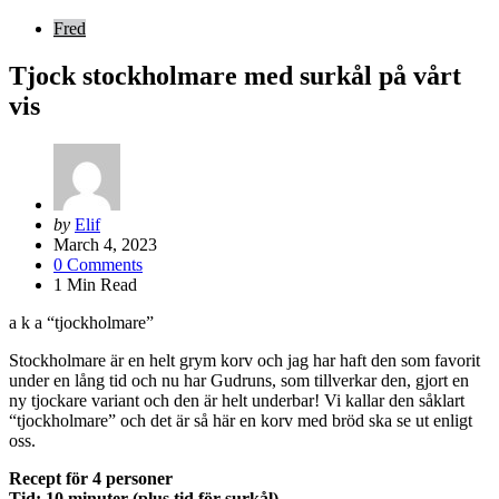
Fred
Tjock stockholmare med surkål på vårt
vis
Posted
by
Elif
by
March 4, 2023
0
Comments
1
Min Read
a k a “tjockholmare”
Stockholmare är en helt grym korv och jag har haft den som favorit
under en lång tid och nu har Gudruns, som tillverkar den, gjort en
ny tjockare variant och den är helt underbar! Vi kallar den såklart
“tjockholmare” och det är så här en korv med bröd ska se ut enligt
oss.
Recept för 4 personer
Tid: 10 minuter (plus tid för surkål)