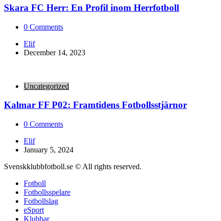
Skara FC Herr: En Profil inom Herrfotboll
0
Comments
Posted
Elif
by
December 14, 2023
Uncategorized
Kalmar FF P02: Framtidens Fotbollsstjärnor
0
Comments
Posted
Elif
by
January 5, 2024
Svenskklubbfotboll.se © All rights reserved.
Fotboll
Fotbollsspelare
Fotbollslag
eSport
Klubbar