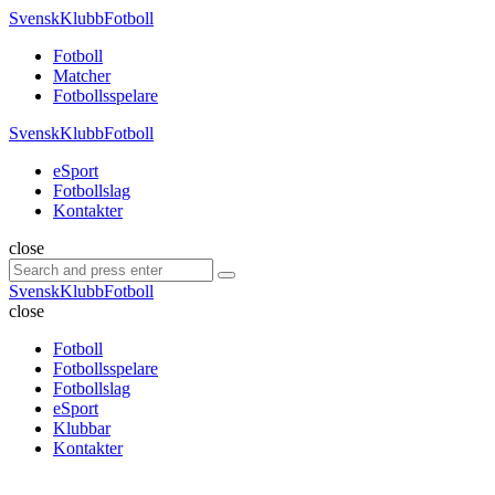
Menu
SvenskKlubbFotboll
Search
Menu
Fotboll
Matcher
Fotbollsspelare
SvenskKlubbFotboll
eSport
Fotbollslag
Kontakter
Search
close
Search
Search
for:
SvenskKlubbFotboll
close
Fotboll
Fotbollsspelare
Fotbollslag
eSport
Klubbar
Kontakter