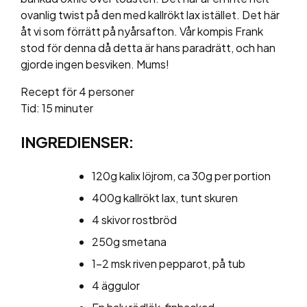
ovanlig twist på den med kallrökt lax istället. Det här
åt vi som förrätt på nyårsafton. Vår kompis Frank
stod för denna då detta är hans paradrätt, och han
gjorde ingen besviken. Mums!
Recept för 4 personer
Tid: 15 minuter
INGREDIENSER:
120g kalix löjrom, ca 30g per portion
400g kallrökt lax, tunt skuren
4 skivor rostbröd
250g smetana
1-2 msk riven pepparot, på tub
4 äggulor