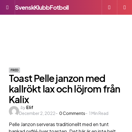
SvenskKlubbFotboll
Menu
S
FRED
Toast Pelle janzon med
kallrökt lax och löjrom från
Kalix
Posted
by
Elif
December 2, 2022
by
0
Comments
1
Min Read
Pelle Janzon serveras traditionellt med en tunt
bankad oxfilé över toasten. Det här är en inte helt