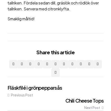
tallriken. Fördela sedan dill, gräslök och rödlök över
tallriken. Servera med citronklyfta.
Smaklig måltid!
Share
this article
Post
Fläskfilé i grönpepparsås
Previous Post
navigation
Chili Cheese Tops
Next Post