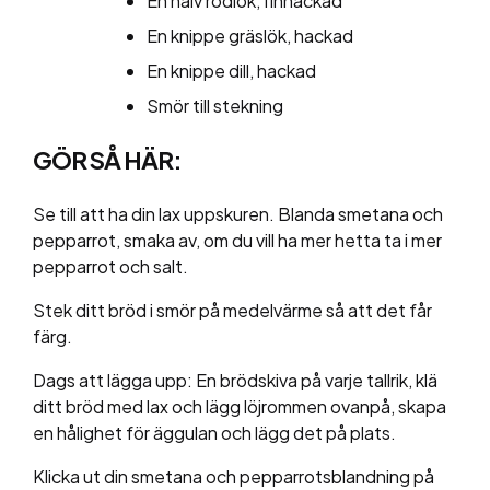
En halv rödlök, finhackad
En knippe gräslök, hackad
En knippe dill, hackad
Smör till stekning
GÖR SÅ HÄR:
Se till att ha din lax uppskuren. Blanda smetana och
pepparrot, smaka av, om du vill ha mer hetta ta i mer
pepparrot och salt.
Stek ditt bröd i smör på medelvärme så att det får
färg.
Dags att lägga upp: En brödskiva på varje tallrik, klä
ditt bröd med lax och lägg löjrommen ovanpå, skapa
en hålighet för äggulan och lägg det på plats.
Klicka ut din smetana och pepparrotsblandning på