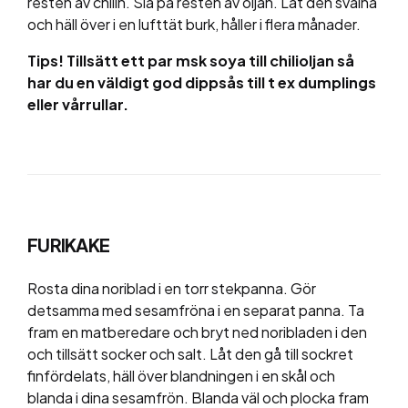
resten av chilin. Slå på resten av oljan. Låt den svalna
och häll över i en lufttät burk, håller i flera månader.
Tips! Tillsätt ett par msk soya till chilioljan så
har du en väldigt god dippsås till t ex dumplings
eller vårrullar.
FURIKAKE
Rosta dina noriblad i en torr stekpanna. Gör
detsamma med sesamfröna i en separat panna. Ta
fram en matberedare och bryt ned noribladen i den
och tillsätt socker och salt. Låt den gå till sockret
finfördelats, häll över blandningen i en skål och
blanda i dina sesamfrön. Blanda väl och plocka fram