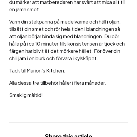
du märker att matberedaren har svårt att mixa allt till
en jämn smet.
Värm din stekpanna på medelvärme och häll i oljan,
tillsätt din smet och rör hela tiden i blandningen så
att oljan börjar binda sig med blandningen. Du bör
hålla på i ca 10 minuter tills konsistensen är tjock och
färgen har blivit åt det mörkare hållet. För över din
chili jam i en burk och förvara i kylskåpet.
Tack till Marion’s Kitchen.
Alla dessa tre tillbehör håller i flera månader.
Smaklig måltid!
Share
this article