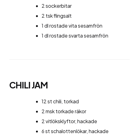
2 sockerbitar
2 tsk flingsalt
1 dl rostade vita sesamfrön
1 dl rostade svarta sesamfrön
CHILI JAM
12 st chili, torkad
2 msk torkade räkor
2 vitlöksklyftor, hackade
6 st schalottenlökar, hackade