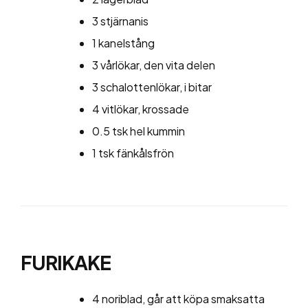
3 stjärnanis
1 kanelstång
3 vårlökar, den vita delen
3 schalottenlökar, i bitar
4 vitlökar, krossade
0.5 tsk hel kummin
1 tsk fänkålsfrön
FURIKAKE
4 noriblad, går att köpa smaksatta