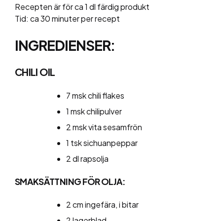
Recepten är för ca 1 dl färdig produkt
Tid: ca 30 minuter per recept
INGREDIENSER:
CHILI OIL
7 msk chili flakes
1 msk chilipulver
2 msk vita sesamfrön
1 tsk sichuanpeppar
2 dl rapsolja
SMAKSÄTTNING FÖR OLJA:
2 cm ingefära, i bitar
2 lagerblad