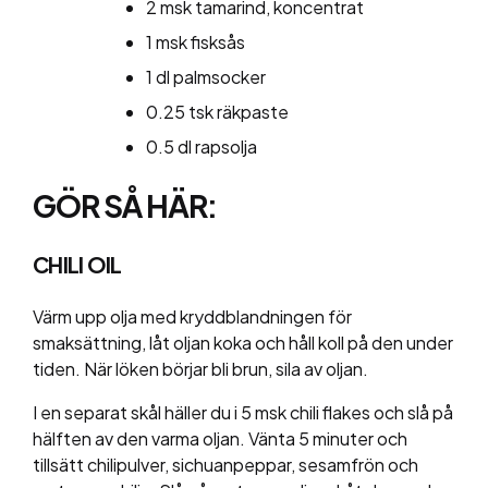
2 msk tamarind, koncentrat
1 msk fisksås
1 dl palmsocker
0.25 tsk räkpaste
0.5 dl rapsolja
GÖR SÅ HÄR:
CHILI OIL
Värm upp olja med kryddblandningen för
smaksättning, låt oljan koka och håll koll på den under
tiden. När löken börjar bli brun, sila av oljan.
I en separat skål häller du i 5 msk chili flakes och slå på
hälften av den varma oljan. Vänta 5 minuter och
tillsätt chilipulver, sichuanpeppar, sesamfrön och