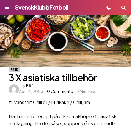
SvenskKlubbFotboll
Menu
S
FRED
3 X asiatiska tillbehör
Posted
by
Elif
April 4, 2023
by
0
Comments
2
Min Read
fr. vänster: Chili oil / Furikake / Chili jam
Här har ni tre recept på olika smakhöjare till asiatisk
matlagning. Ha de i såser, soppor; på ris eller nudlar.