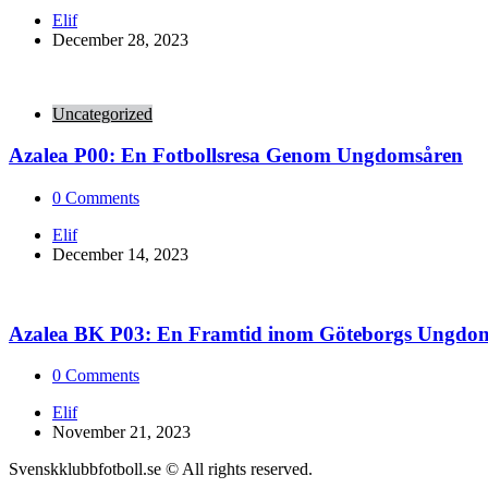
Posted
Elif
by
December 28, 2023
Uncategorized
Azalea P00: En Fotbollsresa Genom Ungdomsåren
0
Comments
Posted
Elif
by
December 14, 2023
Azalea BK P03: En Framtid inom Göteborgs Ungdom
0
Comments
Posted
Elif
by
November 21, 2023
Svenskklubbfotboll.se © All rights reserved.