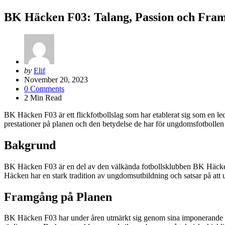
BK Häcken F03: Talang, Passion och Fram
Posted
by
Elif
by
November 20, 2023
0
Comments
2
Min Read
BK Häcken F03 är ett flickfotbollslag som har etablerat sig som en l
prestationer på planen och den betydelse de har för ungdomsfotbollen 
Bakgrund
BK Häcken F03 är en del av den välkända fotbollsklubben BK Häcken,
Häcken har en stark tradition av ungdomsutbildning och satsar på att ut
Framgång på Planen
BK Häcken F03 har under åren utmärkt sig genom sina imponerande prest