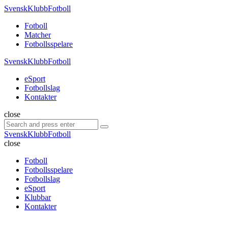
Menu
SvenskKlubbFotboll
Search
Menu
Fotboll
Matcher
Fotbollsspelare
SvenskKlubbFotboll
eSport
Fotbollslag
Kontakter
Search
close
Search
Search
for:
SvenskKlubbFotboll
close
Fotboll
Fotbollsspelare
Fotbollslag
eSport
Klubbar
Kontakter