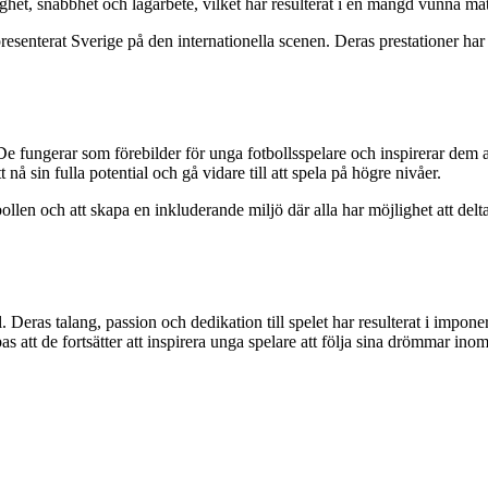
ighet, snabbhet och lagarbete, vilket har resulterat i en mängd vunna ma
presenterat Sverige på den internationella scenen. Deras prestationer ha
 fungerar som förebilder för unga fotbollsspelare och inspirerar dem 
nå sin fulla potential och gå vidare till att spela på högre nivåer.
llen och att skapa en inkluderande miljö där alla har möjlighet att delt
Deras talang, passion och dedikation till spelet har resulterat i impone
as att de fortsätter att inspirera unga spelare att följa sina drömmar i