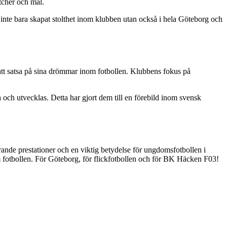
tcher och mål.
r inte bara skapat stolthet inom klubben utan också i hela Göteborg och
att satsa på sina drömmar inom fotbollen. Klubbens fokus på
a och utvecklas. Detta har gjort dem till en förebild inom svensk
rande prestationer och en viktig betydelse för ungdomsfotbollen i
nom fotbollen. För Göteborg, för flickfotbollen och för BK Häcken F03!