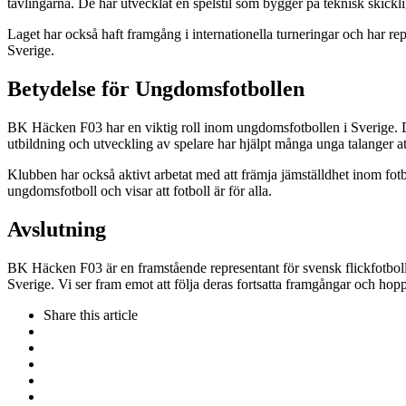
tävlingarna. De har utvecklat en spelstil som bygger på teknisk skickl
Laget har också haft framgång i internationella turneringar och har re
Sverige.
Betydelse för Ungdomsfotbollen
BK Häcken F03 har en viktig roll inom ungdomsfotbollen i Sverige. De
utbildning och utveckling av spelare har hjälpt många unga talanger att 
Klubben har också aktivt arbetat med att främja jämställdhet inom fotbo
ungdomsfotboll och visar att fotboll är för alla.
Avslutning
BK Häcken F03 är en framstående representant för svensk flickfotboll. 
Sverige. Vi ser fram emot att följa deras fortsatta framgångar och hopp
Share
this article