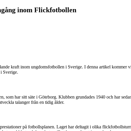
gång inom Flickfotbollen
edande kraft inom ungdomsfotbollen i Sverige. I denna artikel kommer v
i Sverige.
 som har sitt säte i Göteborg. Klubben grundades 1940 och har sedan 
veckla talanger från en tidig ålder.
ationer på fotbollsplanen. Laget har deltagit i olika flickfotbollsturne