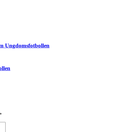
om Ungdomsfotbollen
llen
*