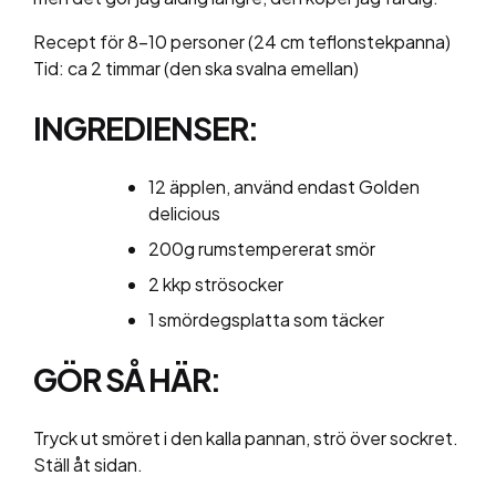
Recept för 8-10 personer (24 cm teflonstekpanna)
Tid: ca 2 timmar (den ska svalna emellan)
INGREDIENSER:
12 äpplen, använd endast Golden
delicious
200g rumstempererat smör
2 kkp strösocker
1 smördegsplatta som täcker
GÖR SÅ HÄR:
Tryck ut smöret i den kalla pannan, strö över sockret.
Ställ åt sidan.