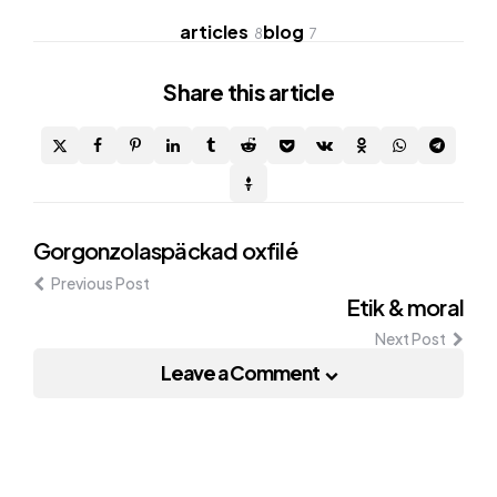
articles
blog
8
7
Share
this article
Post
Gorgonzolaspäckad oxfilé
Previous Post
navigation
Etik & moral
Next Post
Leave a Comment