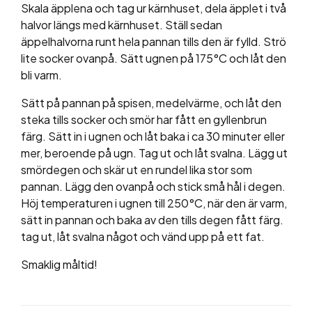
Skala äpplena och tag ur kärnhuset, dela äpplet i två
halvor längs med kärnhuset. Ställ sedan
äppelhalvorna runt hela pannan tills den är fylld. Strö
lite socker ovanpå. Sätt ugnen på 175
°C
och låt den
bli varm.
Sätt på pannan på spisen, medelvärme, och låt den
steka tills socker och smör har fått en gyllenbrun
färg. Sätt in i ugnen och låt baka i ca 30 minuter eller
mer, beroende på ugn. Tag ut och låt svalna. Lägg ut
smördegen och skär ut en rundel lika stor som
pannan. Lägg den ovanpå och stick små hål i degen.
Höj temperaturen i ugnen till 250
°C
, när den är varm,
sätt in pannan och baka av den tills degen fått färg.
tag ut, låt svalna något och vänd upp på ett fat.
Smaklig måltid!