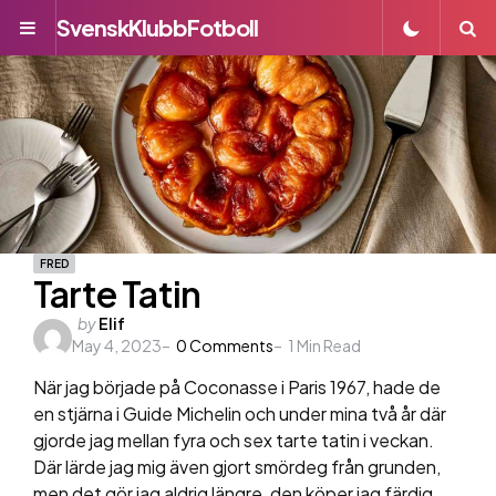
SvenskKlubbFotboll
Menu
S
FRED
Tarte Tatin
Posted
by
Elif
May 4, 2023
by
0
Comments
1
Min Read
När jag började på Coconasse i Paris 1967, hade de
en stjärna i Guide Michelin och under mina två år där
gjorde jag mellan fyra och sex tarte tatin i veckan.
Där lärde jag mig även gjort smördeg från grunden,
men det gör jag aldrig längre, den köper jag färdig.